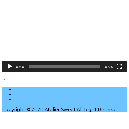
動
画
プ
レ
ー
ヤ
ー
00:00
09:35
Copyright © 2020 Atelier Sweet All Right Reserved.