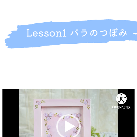
動
画
プ
レ
ー
ヤ
ー